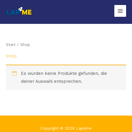
Zum
Inhalt
springen
Start
/ Shop
Shop
Es wurden keine Produkte gefunden, die
deiner Auswahl entsprechen.
Copyright © 2026 Lap4me